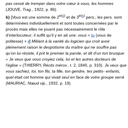
pas cessé de tremper dans votre cœur à vous, les hommes
(JOUVE,
Trag.
, 1922, p. 86).
e(
s
)
e(
s
)
b)
[
Vous
est une somme de 2
et de 3
pers.; les pers. sont
déterminées individuellement et sont toutes concernées par le
procès mais elles ne jouent pas nécessairement le rôle
d'interlocuteur; il suffit qu'il y en ait une:
vous
=
tu
(
vous
de
politesse) +
il
]
Mêlant à la vanité du logicien qui croit avoir
pleinement raison le despotisme du maître qui ne souffre pas
qu'on lui résiste, il prit le premier la parole, et dit d'un ton brusque:
« Je veux que vous croyiez cela, toi et les autres docteurs de
l'église »
(THIERRY,
Récits mérov.
, t. 2, 1840, p. 310).
Je veux que
vous sachiez, toi, ton fils, ta fille, ton gendre, tes petits- enfants,
quel était cet homme qui vivait seul en face de votre groupe serré
(MAURIAC,
Nœud vip.
, 1932, p. 19).