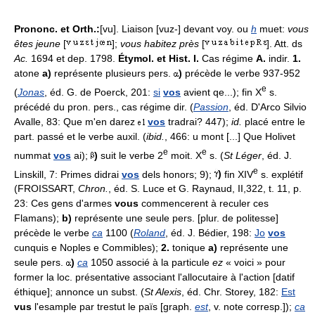
Prononc. et Orth.:
[vu]. Liaison [vuz-] devant voy. ou
h
muet:
vous
êtes jeune
[
];
vous habitez près
[
]. Att. ds
Ac.
1694 et dep. 1798.
Étymol. et Hist. I.
Cas régime
A.
indir.
1.
atone
a)
représente plusieurs pers.
)
précède le verbe 937-952
e
(
Jonas
, éd. G. de Poerck, 201:
si
vos
avient qe...); fin X
s.
précédé du pron. pers., cas régime dir. (
Passion
, éd. D'Arco Silvio
Avalle, 83: Que m'en darez
vos
tradrai? 447);
id.
placé entre le
part. passé et le verbe auxil. (
ibid.
, 466: u mont [...] Que Holivet
e
e
nummat
vos
ai);
)
suit le verbe 2
moit. X
s. (
St Léger
, éd. J.
e
Linskill, 7: Primes didrai
vos
dels honors; 9);
)
fin XIV
s. explétif
(FROISSART,
Chron.
, éd. S. Luce et G. Raynaud, II,322, t. 11, p.
23: Ces gens d'armes
vous
commencerent à reculer ces
Flamans);
b)
représente une seule pers. [plur. de politesse]
précède le verbe
ca
1100 (
Roland
, éd. J. Bédier, 198:
Jo
vos
cunquis e Noples e Commibles);
2.
tonique
a)
représente une
seule pers.
)
ca
1050 associé à la particule
ez
« voici » pour
former la loc. présentative associant l'allocutaire à l'action [datif
éthique]; annonce un subst. (
St Alexis
, éd. Chr. Storey, 182:
Est
vus
l'esample par trestut le païs [graph.
est
, v. note corresp.]);
ca