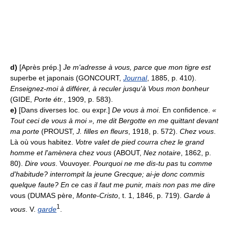
d)
[Après prép.]
Je m'adresse à vous, parce que mon tigre est
superbe et japonais (GONCOURT,
Journal
, 1885, p. 410).
Enseignez-moi à différer, à reculer jusqu'à Vous mon bonheur
(GIDE,
Porte étr.
, 1909, p. 583).
e)
[Dans diverses loc. ou expr.]
De vous à moi
. En confidence.
«
Tout ceci de vous à moi », me dit Bergotte en me quittant devant
ma porte
(PROUST,
J. filles en fleurs
, 1918, p. 572).
Chez vous
.
Là où vous habitez.
Votre valet de pied courra chez le grand
homme et l'amènera chez vous
(ABOUT,
Nez notaire
, 1862, p.
80).
Dire vous
. Vouvoyer.
Pourquoi ne me dis-tu pas
tu
comme
d'habitude? interrompit la jeune Grecque; ai-je donc commis
quelque faute? En ce cas il faut me punir, mais non pas me dire
vous (DUMAS père,
Monte-Cristo
, t. 1, 1846, p. 719).
Garde à
1
vous
. V.
garde
.