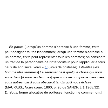
—
En partic.
[Lorsqu'un homme s'adresse à une femme,
vous
peut désigner toutes les femmes; lorsqu'une femme s'adresse à
un homme,
vous
peut représenter tous les hommes; on considère
un trait de la personnalité de l'interlocuteur pour l'appliquer à tous
ceux de son sexe:
vous
=
tu
(
vous
de politesse) +
ils/elles
(
les
hommes/les femmes
)]
Le sentiment est quelque chose qui nous
appartient
[
à nous les femmes
]
que vous ne comprenez pas bien,
vous autres, car il vous obscurcit tandis qu'il nous éclaire
(MAUPASS.,
Notre cœur
, 1890, p. 28 ds SANDF. t. 1 1965,32).
2.
[
Vous
, forme allocutive de politesse, fonctionne comme nom.]