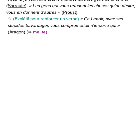
(
Sarraute
)
. « Les gens qui vous refusent les choses qu'on désire,
vous en donnent d'autres »
(
Proust
)
.
♢
(Explétif pour renforcer un verbe)
« Ce Lenoir, avec ses
stupides bavardages vous compromettait n'importe qui »
(
Aragon
)
(
⇒
me
,
te
)
.