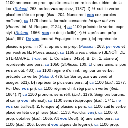
1100 annonce un pron. qui s'intercale entre les deux élém. de la
loc. (
Roland
, 263: as les
vus
aquisez; 1187);
)
id.
suit le verbe
placé en tête de prop. (
ibid.
, 204: Nuncerent
vos
cez paroles
meïsme);
ca
1179 dans la formule consacrée
foi que doi vos
(
Renart
, éd. M. Roques, 2124);
)
ca
1100 précède le verbe; expr.
styl. (
Roland
, 1866:
vos
ne dei jo faillir);
)
id.
après une prép.
(
ibid.
, 697:
De
vos
tendrat Espaigne le regnet);
b)
représente
e
plusieurs pers. fin X
s. après une prép. (
Passion
, 263:
per
vos
et
per vostres filz Plorez assaz);
ca
1165
a vos meïsme
(BENOÎT DE
STE-MAURE,
Troie
, éd. L. Constans, 3425).
B.
Dir.
1.
atone
a)
représente une pers.
ca
1050 (
St Alexis
, 109:
E
! chers amis, si pou
vus
ai oüt; 483);
ca
1100 régime d'un inf. régi par un verbe,
précède ce verbe (
Roland
, 476: En Sarraguce
vus
vendrat
aseger; 521);
b)
représente plusieurs pers.
)
ca
1100 (
ibid.
, 1177:
Pur Deu
vos
pri);
ca
1100 régime d'inf. régi par un verbe (
ibid.
,
1864);
)
ca
1100 pronom. sens réfl. (
ibid.
, 1176: Seignors baruns,
el camp
vos
retenez!);
ca
1100 sens réciproque (
ibid.
, 1741:
ne
vos
cuntralïez!);
2.
tonique
a)
plusieurs pers.
ca
1100 suit le verbe
placé en tête de phrase (
ibid.
, 1133: Asoldrai
vos
);
ca
1100
id.
prop. optative (
ibid.
, 1865: Aït
vos
Deu!);
b)
une seule pers.
ca
1100 (
ibid.
, 206: Loerent
vos
alques de legerie);
ca
1100 prop.