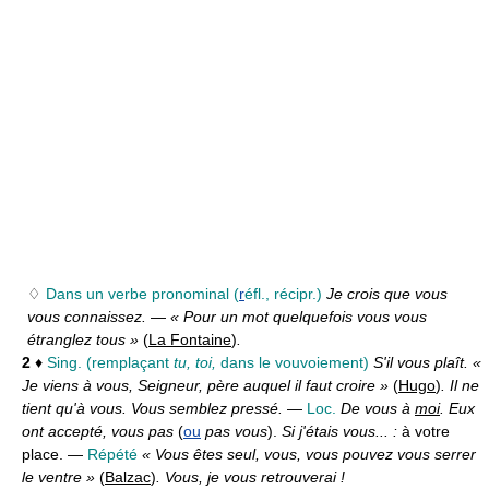
♢
Dans un verbe pronominal (
r
éfl., récipr.)
Je crois que vous
vous connaissez.
—
« Pour un mot quelquefois vous vous
étranglez tous »
(
La Fontaine
)
.
2
♦
Sing. (remplaçant
tu, toi,
dans le vouvoiement)
S'il vous plaît. «
Je viens à vous, Seigneur, père auquel il faut croire »
(
Hugo
)
. Il ne
tient qu'à vous. Vous semblez pressé.
—
Loc.
De vous à
moi
. Eux
ont accepté, vous pas
(
ou
pas vous
).
Si j'étais vous... :
à votre
place. —
Répété
« Vous êtes seul, vous, vous pouvez vous serrer
le ventre »
(
Balzac
)
. Vous, je vous retrouverai !