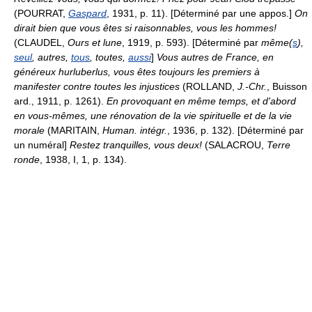
(POURRAT,
Gaspard
, 1931, p. 11). [Déterminé par une appos.]
On
dirait bien que vous êtes si raisonnables, vous les hommes!
(CLAUDEL,
Ours et lune
, 1919, p. 593). [Déterminé par
même(
s
),
seul
, autres,
tous
, toutes,
aussi
]
Vous autres de France, en
généreux hurluberlus, vous êtes toujours les premiers à
manifester contre toutes les injustices
(ROLLAND,
J.-Chr.
, Buisson
ard., 1911, p. 1261).
En provoquant en même temps, et d'abord
en vous-mêmes, une rénovation de la vie spirituelle et de la vie
morale
(MARITAIN,
Human. intégr.
, 1936, p. 132). [Déterminé par
un numéral]
Restez tranquilles, vous deux!
(SALACROU,
Terre
ronde
, 1938, I, 1, p. 134).