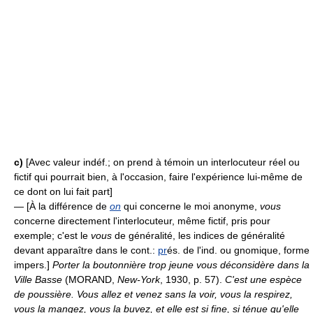
c)
[Avec valeur indéf.; on prend à témoin un interlocuteur réel ou
fictif qui pourrait bien, à l'occasion, faire l'expérience lui-même de
ce dont on lui fait part]
— [À la différence de
on
qui concerne le moi anonyme,
vous
concerne directement l'interlocuteur, même fictif, pris pour
exemple; c'est le
vous
de généralité, les indices de généralité
devant apparaître dans le cont.:
pr
és. de l'ind. ou gnomique, forme
impers.]
Porter la boutonnière trop jeune vous déconsidère dans la
Ville Basse
(MORAND,
New-York
, 1930, p. 57).
C'est une espèce
de poussière. Vous allez et venez sans la voir, vous la respirez,
vous la mangez, vous la buvez, et elle est si fine, si ténue qu'elle