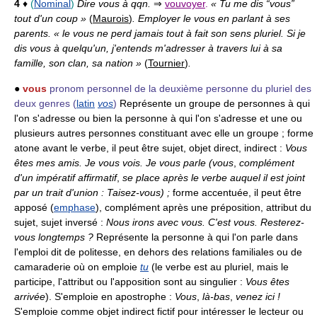
4
♦
(
Nominal
)
Dire vous à qqn.
⇒
vouvoyer
.
« Tu me dis “vous”
tout d'un coup »
(
Maurois
)
. Employer le vous en parlant à ses
parents. « le vous ne perd jamais tout à fait son sens pluriel. Si je
dis vous à quelqu'un, j'entends m'adresser à travers lui à sa
famille, son clan, sa nation »
(
Tournier
)
.
●
vous
pronom personnel de la deuxième personne du pluriel des
deux genres
(
latin
vos
)
Représente un groupe de personnes à qui
l'on s'adresse ou bien la personne à qui l'on s'adresse et une ou
plusieurs autres personnes constituant avec elle un groupe ; forme
atone avant le verbe, il peut être sujet, objet direct, indirect :
Vous
êtes mes amis.
Je vous vois.
Je vous parle (vous
,
complément
d'un impératif affirmatif
,
se place après le verbe auquel il est joint
par un trait d'union : Taisez-vous)
;
forme accentuée, il peut être
apposé (
emphase
), complément après une préposition, attribut du
sujet, sujet inversé :
Nous irons avec vous.
C'est vous.
Resterez-
vous longtemps ?
Représente la personne à qui l'on parle dans
l'emploi dit de politesse, en dehors des relations familiales ou de
camaraderie où on emploie
tu
(le verbe est au pluriel, mais le
participe, l'attribut ou l'apposition sont au singulier :
Vous êtes
arrivée
). S'emploie en apostrophe :
Vous
,
là-bas
,
venez ici !
S'emploie comme objet indirect fictif pour intéresser le lecteur ou