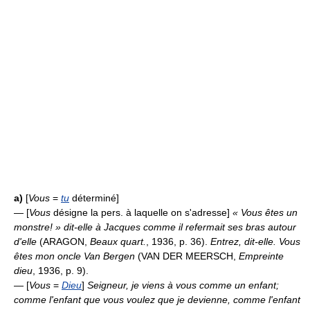
a)
[
Vous
=
tu
déterminé]
— [
Vous
désigne la pers. à laquelle on s'adresse]
« Vous êtes un
monstre! » dit-elle à Jacques comme il refermait ses bras autour
d'elle
(ARAGON,
Beaux quart.
, 1936, p. 36).
Entrez, dit-elle. Vous
êtes mon oncle Van Bergen
(VAN DER MEERSCH,
Empreinte
dieu
, 1936, p. 9).
— [
Vous
=
Dieu
]
Seigneur, je viens à vous comme un enfant;
comme l'enfant que vous voulez que je devienne, comme l'enfant