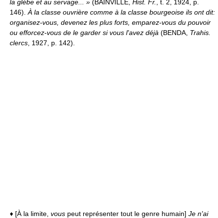
la glèbe et au servage... »
(BAINVILLE,
Hist. Fr.
, t. 2, 1924, p.
146).
À la classe ouvrière comme à la classe bourgeoise ils ont dit:
organisez-vous, devenez les plus forts, emparez-vous du pouvoir
ou efforcez-vous de le garder si vous l'avez déjà
(BENDA,
Trahis.
clercs
, 1927, p. 142).
♦ [À la limite,
vous
peut représenter tout le genre humain]
Je n'ai