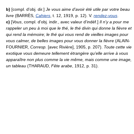
b)
[compl. d'obj. dir.]
Je vous aime d'avoir été utile par votre beau
livre
(BARRÈS,
Cahiers
, t. 12, 1919, p. 12). V.
rendez-vous
.
c)
[
Vous
, compl. d'obj. indir., avec valeur d'indéf.]
Il n'y a pour me
rappeler un peu à moi que le thé, le thé divin qui donne la fièvre et
qui rend la mémoire; le thé qui vous rend de vieilles images pour
vous calmer, de belles images pour vous donner la fièvre
(ALAIN-
FOURNIER,
Corresp.
[avec Rivière], 1905, p. 207).
Toute cette vie
exotique vous demeure tellement étrangère qu'elle arrive à vous
apparaître non plus comme la vie même, mais comme une image,
un tableau
(THARAUD,
Fête arabe
, 1912, p. 31).