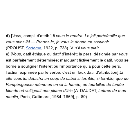
d)
[
Vous
, compl. d'attrib.]
Il vous le rendra
.
Le joli portefeuille que
vous avez là!
—
Prenez-le, je vous le donne en souvenir
(PROUST,
Sodome
, 1922, p. 738). V.
s'il vous plaît
.
e)
[
Vous
, datif éthique ou datif d'intérêt; la pers. désignée par
vous
est parfaitement déterminée; marquant fictivement le datif,
vous
se
borne à souligner l'intérêt ou l'importance qu'a pour cette pers.
l'action exprimée par le verbe: c'est un faux datif d'attribution]
Et
elle vous lui détacha un coup de sabot si terrible, si terrible, que de
Pampérigouste même on en vit la fumée, un tourbillon de fumée
blonde où voltigeait une plume d'ibis
(A. DAUDET,
Lettres de mon
moulin
, Paris, Gallimard, 1984 [1869], p. 80).