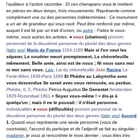
l'auditeur à l'action racontée :
Et ces chenapans vous le mettent
en pièces en deux temps
,
trois mouvements.
Représente comme
complément une ou des personnes indéterminées :
Ce monument
a un air de grandeur qui vous ravit.
Peut être renforcé par
même
,
auquel il est lié par un trait d'union, ou
autre
:
Faites le vous-
même
,
vous autres les artistes.
●
vous
(citations)
pronom
personnel de la deuxième personne du pluriel des deux genres
(
latin
vos
)
Marie de France
1154-1189
Mais si l'on veut les
séparer, Le coudrier meurt promptement, Le chèvrefeuille
mêmement. Belle amie, ainsi est de nous ; Ni vous sans moi
ni moi sans vous.
Lais
, Lai du chèvrefeuille
Jean
Racine
La
Ferté-Milon 1639-Paris 1699
Et Phèdre au Labyrinthe avec
vous descendue Se serait avec vous retrouvée, ou perdue.
Phèdre
, II, 5, Phèdre
Petrus Augustus
De Genestet
Amsterdam
1829-Rozendaal 1861
« Soyez vous-même ! » dis-je à
quelqu'un ; mais il ne le pouvait : il n'était personne.
Individualités
●
vous
(difficultés)
pronom personnel de la
deuxième personne du pluriel des deux genres
(
latin
vos
)
Accord
1.
Quand
vous
représente une seule personne (
vous
de
courtoisie), l'accord du participe et de l'adjectif se fait au singulier :
madame
,
je vous ai rencontrée le mois dernier ; vous êtes très