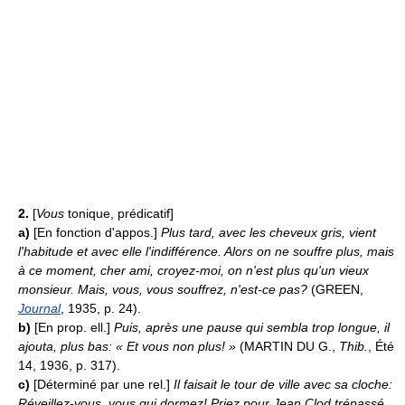
2.
[
Vous
tonique, prédicatif]
a)
[En fonction d'appos.]
Plus tard, avec les cheveux gris, vient
l'habitude et avec elle l'indifférence. Alors on ne souffre plus, mais
à ce moment, cher ami, croyez-moi, on n'est plus qu'un vieux
monsieur. Mais, vous, vous souffrez, n'est-ce pas?
(GREEN,
Journal
, 1935, p. 24).
b)
[En prop. ell.]
Puis, après une pause qui sembla trop longue, il
ajouta, plus bas: « Et vous non plus! »
(MARTIN DU G.,
Thib.
, Été
14, 1936, p. 317).
c)
[Déterminé par une rel.]
Il faisait le tour de ville avec sa cloche:
Réveillez-vous, vous qui dormez! Priez pour Jean Clod trépassé