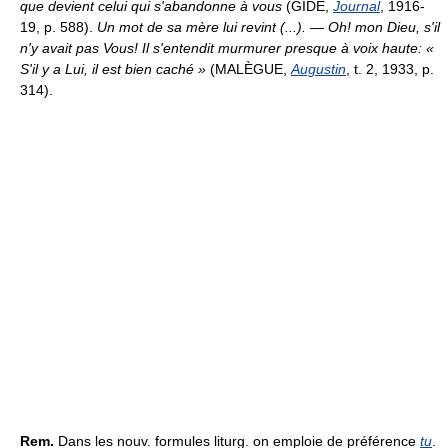
que devient celui qui s'abandonne à vous
(GIDE,
Journal
, 1916-
19, p. 588).
Un mot de sa mère lui revint (...).
—
Oh! mon Dieu, s'il
n'y avait pas Vous! Il s'entendit murmurer presque à voix haute: «
S'il y a Lui, il est bien caché »
(MALÈGUE,
Augustin
, t. 2, 1933, p.
314).
Rem.
Dans les nouv. formules liturg. on emploie de préférence
tu
.