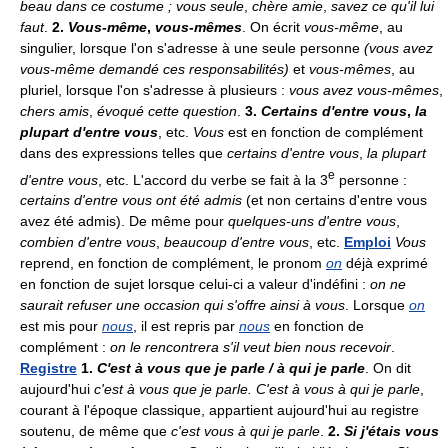
beau dans ce costume ; vous seule
,
chère amie
,
savez ce qu'il lui
faut
.
2.
Vous-même
,
vous-mêmes
. On écrit
vous-même
, au
singulier, lorsque l'on s'adresse à une seule personne
(vous avez
vous-même demandé ces responsabilités)
et
vous-mêmes
, au
pluriel, lorsque l'on s'adresse à plusieurs :
vous avez vous-mêmes
,
chers amis
,
évoqué cette question
.
3.
Certains d'entre vous
,
la
plupart d'entre vous
, etc.
Vous
est en fonction de complément
dans des expressions telles que
certains d'entre vous
,
la plupart
e
d'entre vous
, etc. L'accord du verbe se fait à la 3
personne :
certains d'entre vous ont été admis
(et non certains d'entre vous
avez été admis). De même pour
quelques-uns d'entre vous
,
combien d'entre vous
,
beaucoup d'entre vous
, etc.
Emploi
Vous
reprend, en fonction de complément, le pronom
on
déjà exprimé
en fonction de sujet lorsque celui-ci a valeur d'indéfini :
on ne
saurait refuser une occasion qui s'offre ainsi à vous
. Lorsque
on
est mis pour
nous
, il est repris par
nous
en fonction de
complément :
on le rencontrera s'il veut bien nous recevoir
.
Registre
1.
C'est à vous que je parle / à qui je parle
. On dit
aujourd'hui
c'est à vous que je parle. C'est à vous à qui je parle
,
courant à l'époque classique, appartient aujourd'hui au registre
soutenu, de même que
c'est vous à qui je parle
.
2.
Si j'étais vous