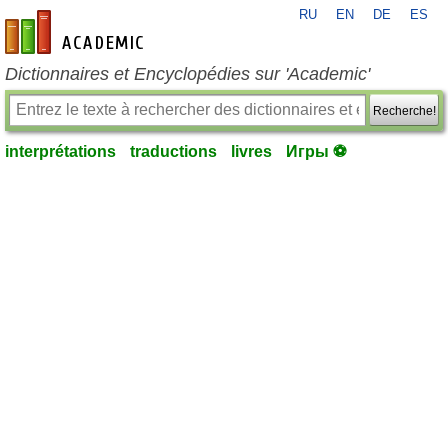
RU
EN
DE
ES
fr-academic.com
Dictionnaires et Encyclopédies sur 'Academic'
Recherche!
interprétations
traductions
livres
Игры ⚽