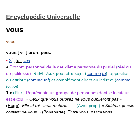
Encyclopédie Universelle
vous
vous
vous
[ vu ]
pron. pers.
e
•
X
;
lat.
vos
♦
Pronom personnel de la deuxième personne du pluriel (
r
éel ou
de politesse).
REM.
Vous
peut être sujet (
comme
tu
), apposition
ou attribut (
comme
toi
) et complément direct ou indirect (
comme
te, toi
).
1
♦
(Plur.)
Représente un groupe de personnes dont le locuteur
est exclu.
« Ceux que vous oubliez ne vous oublieront pas »
(
Hugo
)
. Elle et toi, vous resterez.
—
(Avec prép.)
« Soldats, je suis
content de vous »
(
Bonaparte
)
. Entre vous, parmi vous.