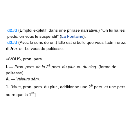
d2./d
(Emploi explétif, dans une phrase narrative.) "On lui lia les
pieds, on vous le suspendit" (
La Fontaine
).
d3./d
(Avec le sens de on.) Elle est si belle que vous l'admirerez.
rII./r
n.
m.
Le vous de politesse.
⇒VOUS, pron. pers.
e
I. —
Pron. pers. de la 2
pers. du plur.
ou
du sing.
(forme de
politesse)
A. —
Valeurs sém.
e
1.
[
Vous
, pron. pers. du plur., additionne une 2
pers. et une pers.
re
autre que la 1
]