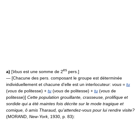
es
a)
[
Vous
est une somme de 2
pers.]
— [Chacune des pers. composant le groupe est déterminée
individuellement et chacune d'elle est un interlocuteur:
vous
=
tu
(
vous
de politesse) +
tu
(
vous
de politesse) +
tu
(
vous
de
politesse)]
Cette population grouillante, crasseuse, prolifique et
sordide qui a été maintes fois décrite sur le mode tragique et
comique, ô amis Tharaud, qu'attendez-vous pour lui rendre visite?
(MORAND,
New-York
, 1930, p. 83):