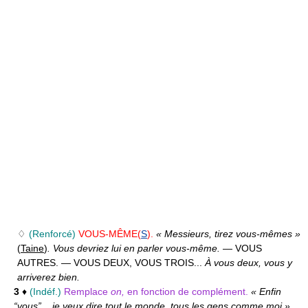
♢
(Renforcé)
VOUS-MÊME(
S
).
« Messieurs, tirez vous-mêmes »
(
Taine
)
. Vous devriez lui en parler vous-même.
— VOUS
AUTRES.
— VOUS DEUX, VOUS TROIS...
À vous deux, vous y
arriverez bien.
3
♦
(Indéf.)
Remplace
on,
en fonction de complément.
« Enfin
“vous”... je veux dire tout le monde, tous les gens comme moi »