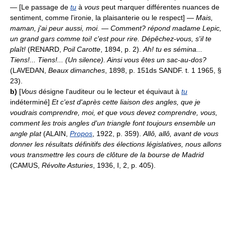
— [Le passage de
tu
à
vous
peut marquer différentes nuances de
sentiment, comme l'ironie, la plaisanterie ou le respect] —
Mais,
maman, j'ai peur aussi, moi.
—
Comment? répond madame Lepic,
un grand gars comme toi! c'est pour rire. Dépêchez-vous, s'il te
plaît!
(RENARD,
Poil Carotte
, 1894, p. 2).
Ah! tu es sémina...
Tiens!... Tiens!... (Un silence). Ainsi vous êtes un sac-au-dos?
(LAVEDAN,
Beaux dimanches
, 1898, p. 151ds SANDF. t. 1 1965, §
23).
b)
[
Vous
désigne l'auditeur ou le lecteur et équivaut à
tu
indéterminé]
Et c'est d'après cette liaison des angles, que je
voudrais comprendre, moi, et que vous devez comprendre, vous,
comment les trois angles d'un triangle font toujours ensemble un
angle plat
(ALAIN,
Propos
, 1922, p. 359).
Allô, allô, avant de vous
donner les résultats définitifs des élections législatives, nous allons
vous transmettre les cours de clôture de la bourse de Madrid
(CAMUS,
Révolte Asturies
, 1936, I, 2, p. 405).