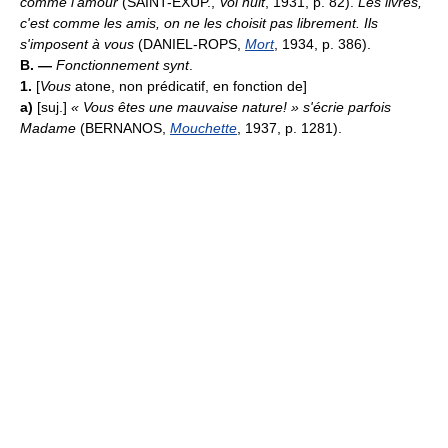
comme l'amour
(SAINT-EXUP.,
Vol nuit
, 1931, p. 82).
Les livres,
c'est comme les amis, on ne les choisit pas librement. Ils
s'imposent à vous
(DANIEL-ROPS,
Mort
, 1934, p. 386).
B. —
Fonctionnement synt
.
1.
[
Vous
atone, non prédicatif, en fonction de]
a)
[suj.]
« Vous êtes une mauvaise nature! » s'écrie parfois
Madame
(BERNANOS,
Mouchette
, 1937, p. 1281).