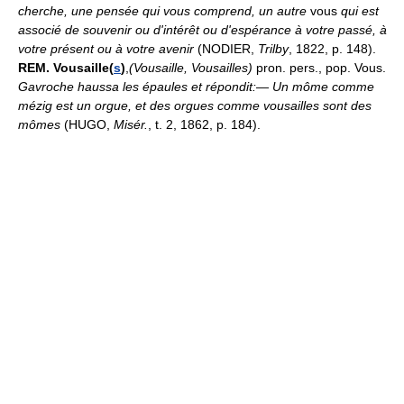
cherche, une pensée qui vous comprend, un autre
vous
qui est
associé de souvenir ou d'intérêt ou d'espérance à votre passé, à
votre présent ou à votre avenir
(NODIER,
Trilby
, 1822, p. 148).
REM.
Vousaille(
s
)
,
(Vousaille, Vousailles)
pron. pers., pop. Vous.
Gavroche haussa les épaules et répondit:
—
Un môme comme
mézig est un orgue, et des orgues comme vousailles sont des
mômes
(HUGO,
Misér.
, t. 2, 1862, p. 184).