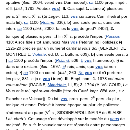
optative (
ibid.
, 2004: veied
vus
Damnedeu!);
ca
1100 prop. impér.
réfl. (
ibid.
, 1793: Adubez
vos
).
II.
Cas sujet
1.
atone
a)
plusieurs
e
e
pers. 2
moit. X
s. (
St Léger
, 113:
vos
cio aurez Cum ill edrat por
mala fid);
ca
1100 (
Roland
, 336);
b)
une seule pers.; dans une
interr.
ca
1100 (
ibid.
, 2000: faites le
vos
de gred? 2402);
2.
e
tonique
a)
plusieurs pers.
)
fin X
s. précède l'impér. (
Passion
,
410: A sos fidels tot annuncaz Mas
vos
Petdrun no i oblidez);
)
1225-29 précisé par un numéral cardinal
vous doi
(GERBERT DE
MONTREUIL,
Violette
, éd. D. L. Buffum, 609);
b)
une seule pers.
)
ca
1100 précède l'impér. (
Roland
, 508:
E
vos
l'i ameneiz);
)
id.
dans une exclam. (
ibid.
, 1697:
E
! reis, amis, que
vos
ici nen
estes);
)
ca
1100 en coord. (
ibid.
, 260:
Ne
vos
ne il n'i porterez
les piez; 881: e jo e
vos
i irum).
III.
Empl. nom.
1.
1673
cet autre
vous-même
(RACINE,
Mithridate
, III, 5);
2.
1794 (A. VALCOUR,
Le
Vous et le toi
, opéra-vaudeville [titre ds
Catal. impr. Bibl. nat.
,
s.v.
e
Plancher de Valcour]). Du lat.
vos
, pron. pers. 2
pers. du plur.,
tonique et atone. Relevé à basse époque au plur. de politesse
e
s'adressant au pape (V
s., SIDOINE APOLLINAIRE ds BLAISE
Lat. chrét.
). Cet usage s'est développé sur le modèle du
nous
de
majesté. En a. fr. le vouvoiement est répandu entre personnages